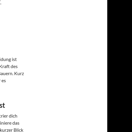
E
idung ist
Kraft des
 Bauern. Kurz
 es
st
rier dich
iniere das
kurzer Blick