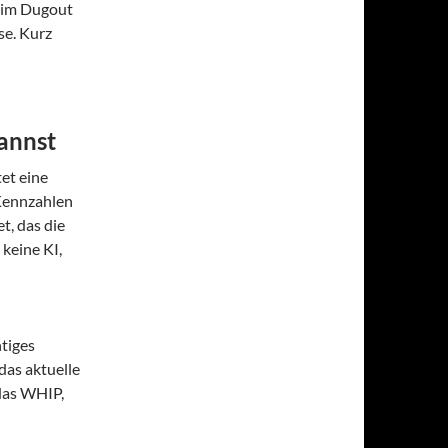
m im Dugout
se. Kurz
kannst
et eine
 Kennzahlen
t, das die
keine KI,
htiges
das aktuelle
 das WHIP,