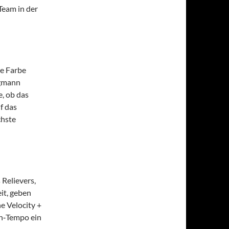
Team in der
ne Farbe
agmann
e, ob das
f das
chste
 Relievers,
it, geben
e Velocity +
ch‑Tempo ein