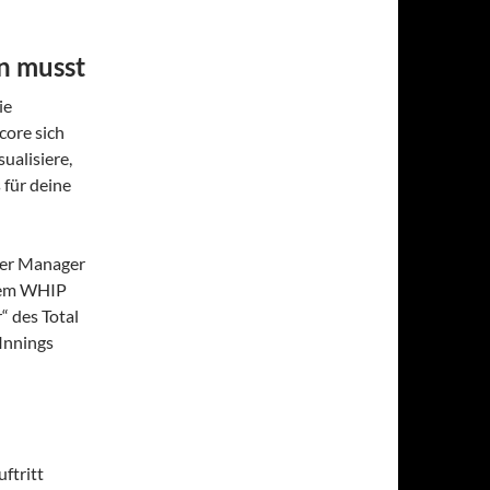
n musst
ie
core sich
ualisiere,
 für deine
 Der Manager
inem WHIP
r“ des Total
 Innings
ftritt