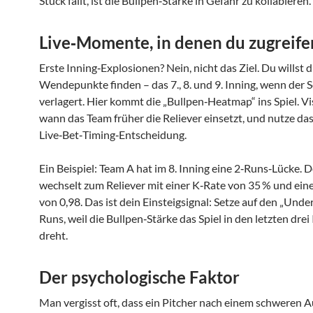
Stück fällt, ist die Bullpen‑Stärke in Gefahr zu kollabieren.
Live‑Momente, in denen du zugreife
Erste Inning‑Explosionen? Nein, nicht das Ziel. Du willst d
Wendepunkte finden – das 7., 8. und 9. Inning, wenn der S
verlagert. Hier kommt die „Bullpen‑Heatmap“ ins Spiel. Vis
wann das Team früher die Reliever einsetzt, und nutze das
Live‑Bet‑Timing‑Entscheidung.
Ein Beispiel: Team A hat im 8. Inning eine 2‑Runs‑Lücke.
wechselt zum Reliever mit einer K‑Rate von 35 % und e
von 0,98. Das ist dein Einsteig­signal: Setze auf den „Unde
Runs, weil die Bullpen‑Stärke das Spiel in den letzten drei
dreht.
Der psychologische Faktor
Man vergisst oft, dass ein Pitcher nach einem schweren Au