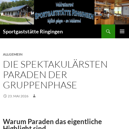
Zum
Inhalt
springen
Suchen
Sportgaststätte Ringingen
PRIMÄR
MENÜ
ALLGEMEIN
DIE SPEKTAKULÄRSTEN
PARADEN DER
GRUPPENPHASE
23. MAI 2026
Warum Paraden das eigentliche
Highlight sind