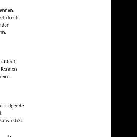
Rennen.
 du in die
y den
nn.
as Pferd
le Rennen
nern.
ne steigende
.
Aufwind ist.