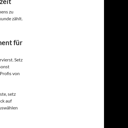
zeit
nens zu
kunde zählt.
ent für
vierst. Setz
sonst
 Profis von
ste, setz
ck auf
auswählen