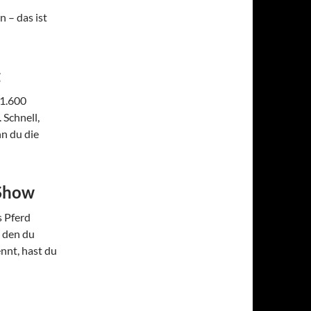
n – das ist
z
 1.600
 Schnell,
nn du die
 Show
s Pferd
, den du
nnt, hast du