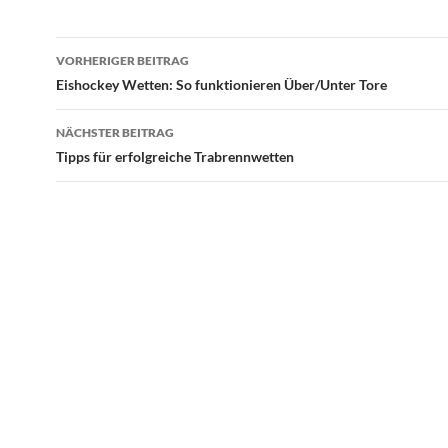
Beitragsnavigation
VORHERIGER BEITRAG
Eishockey Wetten: So funktionieren Über/Unter Tore
NÄCHSTER BEITRAG
Tipps für erfolgreiche Trabrennwetten