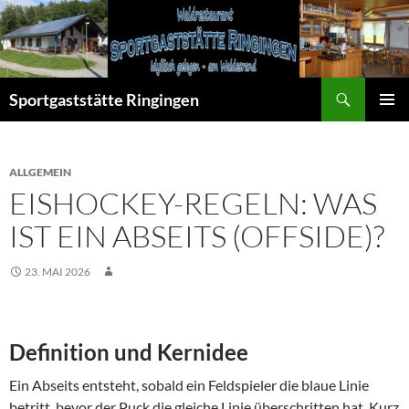
Zum
Inhalt
springen
Suchen
Sportgaststätte Ringingen
PRIMÄR
MENÜ
ALLGEMEIN
EISHOCKEY-REGELN: WAS
IST EIN ABSEITS (OFFSIDE)?
23. MAI 2026
Definition und Kernidee
Ein Abseits entsteht, sobald ein Feldspieler die blaue Linie
betritt, bevor der Puck die gleiche Linie überschritten hat. Kurz