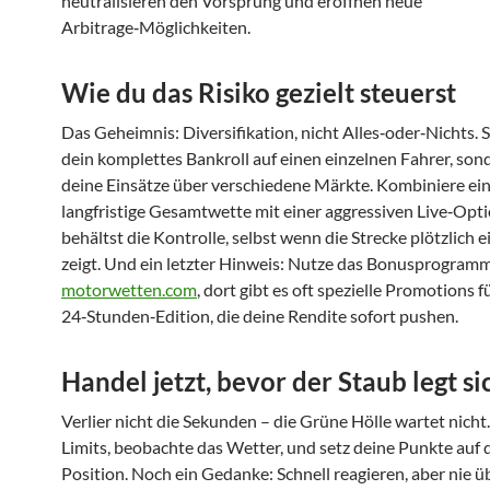
neutralisieren den Vorsprung und eröffnen neue
Arbitrage‑Möglichkeiten.
Wie du das Risiko gezielt steuerst
Das Geheimnis: Diversifikation, nicht Alles‑oder‑Nichts. S
dein komplettes Bankroll auf einen einzelnen Fahrer, son
deine Einsätze über verschiedene Märkte. Kombiniere ei
langfristige Gesamtwette mit einer aggressiven Live‑Opti
behältst die Kontrolle, selbst wenn die Strecke plötzlich 
zeigt. Und ein letzter Hinweis: Nutze das Bonus­program
motorwetten.com
, dort gibt es oft spezielle Promotions f
24‑Stunden‑Edition, die deine Rendite sofort pushen.
Handel jetzt, bevor der Staub legt si
Verlier nicht die Sekunden – die Grüne Hölle wartet nicht.
Limits, beobachte das Wetter, und setz deine Punkte auf 
Position. Noch ein Gedanke: Schnell reagieren, aber nie ü