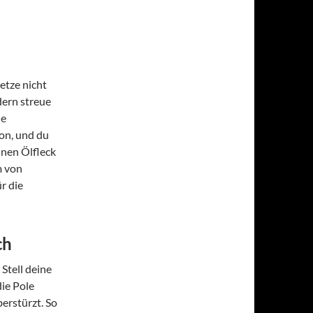
etze nicht
dern streue
ne
on, und du
einen Ölfleck
m von
ür die
ch
 Stell deine
die Pole
berstürzt. So