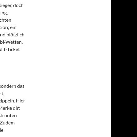
ieger, doch
ung,
echten
ion; ein
d plötzlich
mbi‑Wetten,
lit‑Ticket
 sondern das
zt,
ippeln. Hier
Merke dir:
ch unten
n. Zudem
ie