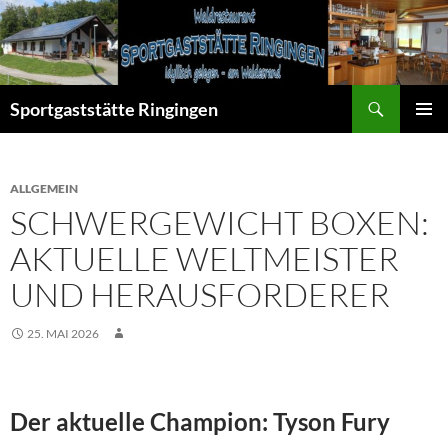
Zum
Inhalt
springen
Suchen
Sportgaststätte Ringingen
PRIMÄR
MENÜ
ALLGEMEIN
SCHWERGEWICHT BOXEN:
AKTUELLE WELTMEISTER
UND HERAUSFORDERER
25. MAI 2026
Der aktuelle Champion: Tyson Fury