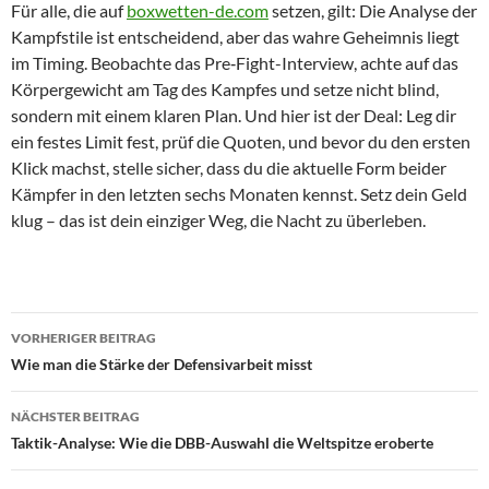
Für alle, die auf
boxwetten-de.com
setzen, gilt: Die Analyse der
Kampfstile ist entscheidend, aber das wahre Geheimnis liegt
im Timing. Beobachte das Pre‑Fight-Interview, achte auf das
Körpergewicht am Tag des Kampfes und setze nicht blind,
sondern mit einem klaren Plan. Und hier ist der Deal: Leg dir
ein festes Limit fest, prüf die Quoten, und bevor du den ersten
Klick machst, stelle sicher, dass du die aktuelle Form beider
Kämpfer in den letzten sechs Monaten kennst. Setz dein Geld
klug – das ist dein einziger Weg, die Nacht zu überleben.
Beitragsnavigation
VORHERIGER BEITRAG
Wie man die Stärke der Defensivarbeit misst
NÄCHSTER BEITRAG
Taktik-Analyse: Wie die DBB-Auswahl die Weltspitze eroberte