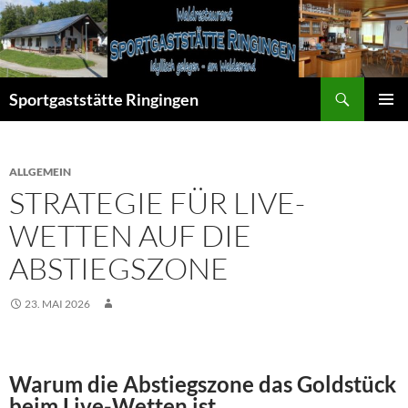
Zum
Inhalt
springen
Suchen
Sportgaststätte Ringingen
PRIMÄR
MENÜ
ALLGEMEIN
STRATEGIE FÜR LIVE-
WETTEN AUF DIE
ABSTIEGSZONE
23. MAI 2026
Warum die Abstiegszone das Goldstück
beim Live-Wetten ist