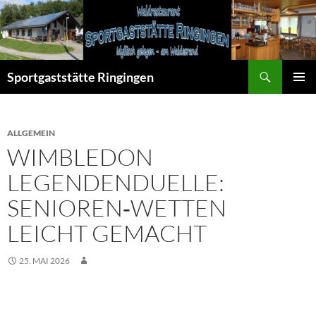
Zum
Inhalt
springen
Suchen
Sportgaststätte Ringingen
PRIMÄR
MENÜ
ALLGEMEIN
WIMBLEDON
LEGENDENDUELLE:
SENIOREN‑WETTEN
LEICHT GEMACHT
25. MAI 2026