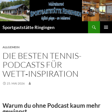
Zum
Inhalt
springen
Suchen
Sportgaststätte Ringingen
PRIMÄR
MENÜ
ALLGEMEIN
DIE BESTEN TENNIS-
PODCASTS FÜR
WETT‑INSPIRATION
25. MAI 2026
Warum du ohne Podcast kaum mehr
gewinnst