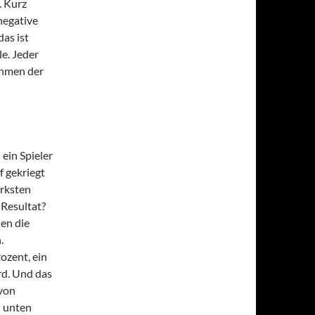
. Kurz
negative
as ist
e. Jeder
thmen der
 ein Spieler
 gekriegt
orksten
Resultat?
en die
.
ozent, ein
rd. Und das
 von
h unten