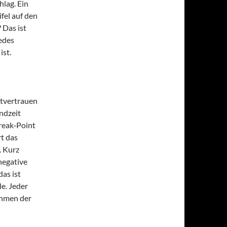
hlag. Ein
fel auf den
 Das ist
edes
ist.
stvertrauen
ndzeit
Break‑Point
t das
. Kurz
negative
as ist
e. Jeder
thmen der