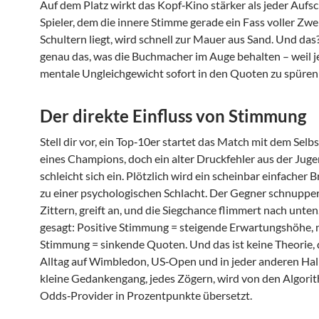
Auf dem Platz wirkt das Kopf‑Kino stärker als jeder Aufsc
Spieler, dem die innere Stimme gerade ein Fass voller Zwei
Schultern liegt, wird schnell zur Mauer aus Sand. Und das?
genau das, was die Buchmacher im Auge behalten – weil j
mentale Ungleichgewicht sofort in den Quoten zu spüren 
Der direkte Einfluss von Stimmung
Stell dir vor, ein Top‑10er startet das Match mit dem Selb
eines Champions, doch ein alter Druckfehler aus der Juge
schleicht sich ein. Plötzlich wird ein scheinbar einfacher 
zu einer psychologischen Schlacht. Der Gegner schnupper
Zittern, greift an, und die Siegchance flimmert nach unten
gesagt: Positive Stimmung = steigende Erwartungshöhe, 
Stimmung = sinkende Quoten. Und das ist keine Theorie, d
Alltag auf Wimbledon, US‑Open und in jeder anderen Hall
kleine Gedankengang, jedes Zögern, wird von den Algori
Odds‑Provider in Prozentpunkte übersetzt.