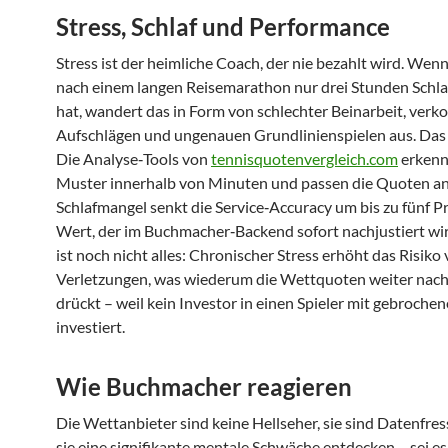
Stress, Schlaf und Performance
Stress ist der heimliche Coach, der nie bezahlt wird. Wenn
nach einem langen Reisemarathon nur drei Stunden Schlaf
hat, wandert das in Form von schlechter Beinarbeit, verk
Aufschlägen und ungenauen Grundlinienspielen aus. Das 
Die Analyse‑Tools von
tennisquotenvergleich.com
erkenn
Muster innerhalb von Minuten und passen die Quoten an
Schlafmangel senkt die Service‑Accuracy um bis zu fünf Pr
Wert, der im Buchmacher‑Backend sofort nachjustiert wi
ist noch nicht alles: Chronischer Stress erhöht das Risiko
Verletzungen, was wiederum die Wettquoten weiter nac
drückt – weil kein Investor in einen Spieler mit gebroch
investiert.
Wie Buchmacher reagieren
Die Wettanbieter sind keine Hellseher, sie sind Datenfres
sie eine signifikante mentale Schwäche entdecken – sei e