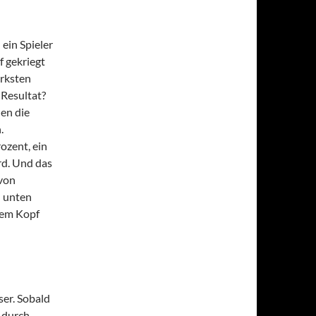
 ein Spieler
 gekriegt
orksten
Resultat?
en die
.
ozent, ein
rd. Und das
 von
h unten
enem Kopf
ser. Sobald
s durch