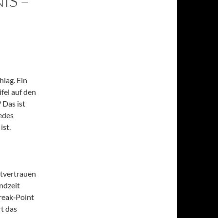
IS –
hlag. Ein
fel auf den
 Das ist
edes
ist.
stvertrauen
ndzeit
Break‑Point
t das