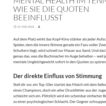
MENTAL HEALTH IM TENN
WIE SIE DIE QUOTEN
BEEINFLUSST
25. MAI 2026
Auf dem Platz wirkt das Kopf‑Kino stärker als jeder Aufsc
Spieler, dem die innere Stimme gerade ein Fass voller Zwei
Schultern liegt, wird schnell zur Mauer aus Sand. Und das?
genau das, was die Buchmacher im Auge behalten – weil j
mentale Ungleichgewicht sofort in den Quoten zu spüren 
Der direkte Einfluss von Stimmung
Stell dir vor, ein Top‑10er startet das Match mit dem Selb
eines Champions, doch ein alter Druckfehler aus der Juge
schleicht sich ein. Plötzlich wird ein scheinbar einfacher 
zu einer psychologischen Schlacht. Der Gegner schnupper