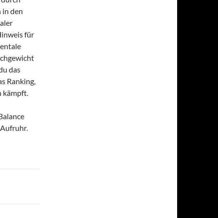
 in den
aler
inweis für
mentale
eichgewicht
 du das
as Ranking,
 kämpft.
 Balance
 Aufruhr.