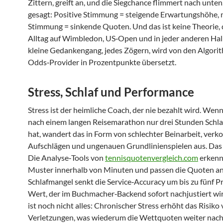
Zittern, greift an, und die Siegchance flimmert nach unten
gesagt: Positive Stimmung = steigende Erwartungshöhe, 
Stimmung = sinkende Quoten. Und das ist keine Theorie, d
Alltag auf Wimbledon, US‑Open und in jeder anderen Hall
kleine Gedankengang, jedes Zögern, wird von den Algori
Odds‑Provider in Prozentpunkte übersetzt.
Stress, Schlaf und Performance
Stress ist der heimliche Coach, der nie bezahlt wird. Wenn
nach einem langen Reisemarathon nur drei Stunden Schlaf
hat, wandert das in Form von schlechter Beinarbeit, verk
Aufschlägen und ungenauen Grundlinienspielen aus. Das 
Die Analyse‑Tools von
tennisquotenvergleich.com
erkenn
Muster innerhalb von Minuten und passen die Quoten an
Schlafmangel senkt die Service‑Accuracy um bis zu fünf Pr
Wert, der im Buchmacher‑Backend sofort nachjustiert wi
ist noch nicht alles: Chronischer Stress erhöht das Risiko
Verletzungen, was wiederum die Wettquoten weiter nac