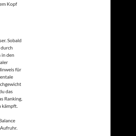
enem Kopf
ser. Sobald
s durch
 in den
aler
inweis für
mentale
eichgewicht
 du das
as Ranking,
 kämpft.
 Balance
 Aufruhr.